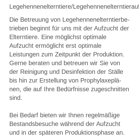
Legehennenelterntiere/Legehennenelterntierau
Die Betreuung von Le­ge­hen­nen­el­tern­tier­be­
trie­ben beginnt für uns mit der Auf­zucht der
Elterntiere. Eine mög­lichst optimale
Aufzucht ermöglicht erst optimale
Leistungen zum Zeit­punkt der Produktion.
Gerne beraten und betreuen wir Sie von
der Rei­ni­gung und Desinfektion der Ställe
bis hin zur Erstellung von Pro­phy­la­xe­plä­
nen, die auf Ihre Bedürfnisse zu­ge­schnit­ten
sind.
Bei Bedarf bieten wir Ihnen re­gel­mä­ßi­ge
Bestandsbesuche während der Auf­zucht
und in der späteren Pro­duk­tions­pha­se an.