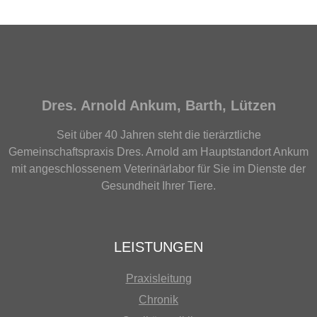
Dres. Arnold Ankum, Barth, Lützen
Seit über 40 Jahren steht die tierärztliche
Gemeinschaftspraxis Dres. Arnold am Hauptstandort Ankum
mit angeschlossenem Veterinärlabor für Sie im Dienste der
Gesundheit Ihrer Tiere.
LEISTUNGEN
Praxisleitung
Chronik