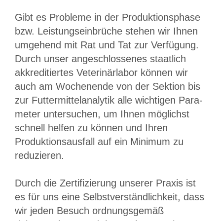
Gibt es Probleme in der Pro­duk­tions­pha­se
bzw. Leistungseinbrüche ste­hen wir Ihnen
umgehend mit Rat und Tat zur Verfügung.
Durch unser an­ge­schlos­se­nes staatlich
akkreditiertes Ve­te­ri­när­la­bor können wir
auch am Wo­chen­en­de von der Sektion bis
zur Fut­ter­mit­tel­ana­ly­tik alle wichtigen Pa­ra­
me­ter untersuchen, um Ihnen mög­lichst
schnell helfen zu können und Ih­ren
Produktionsausfall auf ein Mi­ni­mum zu
reduzieren.
Durch die Zertifizierung unserer Praxis ist
es für uns eine Selbst­ver­ständ­lich­keit, dass
wir jeden Besuch ord­nungs­ge­mäß