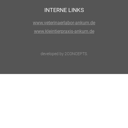
INTERNE LINKS
www.veterinaerlabor-ankum.de
www.kleintierpraxis-ankum.de
developed by
2CONCEPTS
.