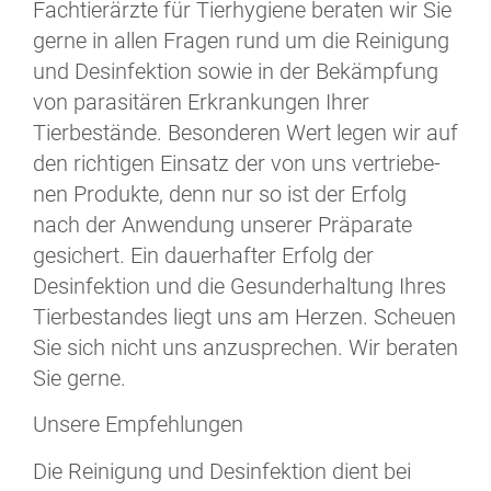
Fachtierärzte für Tierhygiene be­ra­ten wir Sie
gerne in allen Fragen rund um die Reinigung
und Desinfektion so­wie in der Bekämpfung
von pa­ra­si­tä­ren Erkrankungen Ihrer
Tierbestände. Be­son­de­ren Wert legen wir auf
den rich­ti­gen Einsatz der von uns ver­trie­be­
nen Produkte, denn nur so ist der Er­folg
nach der Anwendung unserer Prä­pa­ra­te
gesichert. Ein dauerhafter Er­folg der
Desinfektion und die Ge­sund­er­hal­tung Ihres
Tier­be­stan­des liegt uns am Herzen. Scheuen
Sie sich nicht uns anzusprechen. Wir be­ra­ten
Sie gerne.
Unsere Empfehlungen
Die Reinigung und Desinfektion dient bei