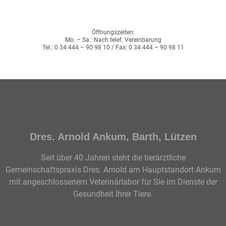
Öffnungszeiten:
Mo. – Sa.: Nach telef. Vereinbarung
Tel.: 0 34 444 – 90 98 10 / Fax: 0 34 444 – 90 98 11
Dres. Arnold Ankum, Barth, Lützen
Seit über 40 Jahren steht die tierärztliche
Gemeinschaftspraxis Dres. Arnold am Hauptstandort Ankum
mit angeschlossenem Veterinärlabor für Sie im Dienste der
Gesundheit Ihrer Tiere.