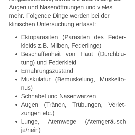
Augen und Na­sen­öff­nung­en und vieles
mehr. Folgende Dinge wer­den bei der
klinischen Un­ter­su­chung erfasst:
Ektoparasiten (Parasiten des Fe­der­
kleids z.B. Milben, Federlinge)
Beschaffenheit von Haut (Durch­blu­
tung) und Federkleid
Ernährungszustand
Muskulatur (Bemuskelung, Mus­kel­to­
nus)
Schnabel und Nasenwarzen
Augen (Tränen, Trübungen, Ver­let­
zung­en etc.)
Lunge, Atemwege (Atemgeräusch
ja/nein)