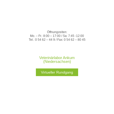
Öffnungzeiten:
Mo. – Fr.: 8:00 – 17:00 / Sa: 7:45 -12:00
Tel.: 0 54 62 – 44 9 / Fax: 0 54 62 – 80 45
Veterinärlabor Ankum
(Niedersachsen)
Virtueller Rundgang