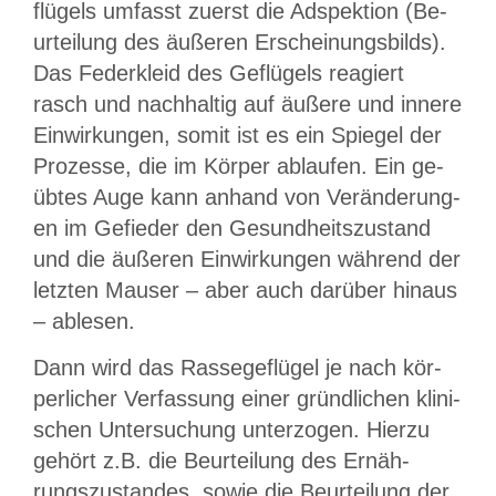
flü­gels um­fasst zuerst die Ad­spek­tion (Be­
ur­tei­lung des äußeren Er­schei­nungs­bilds).
Das Federkleid des Ge­flü­gels reagiert
rasch und nach­hal­tig auf äu­ße­re und innere
Ein­wir­kung­en, so­mit ist es ein Spiegel der
Pro­zes­se, die im Körper ablaufen. Ein ge­
üb­tes Au­ge kann anhand von Ver­än­de­rung­
en im Gefieder den Ge­sund­heits­zu­stand
und die äußeren Ein­wir­kung­en wäh­rend der
letzten Mauser – aber auch da­rü­ber hinaus
– ablesen.
Dann wird das Ras­se­ge­flü­gel je nach kör­
per­li­cher Verfassung ei­ner gründ­li­chen kli­ni­
schen Un­ter­su­chung un­ter­zo­gen. Hier­zu
gehört z.B. die Beurteilung des Er­näh­
rungs­zu­stan­des, sowie die Be­ur­tei­lung der